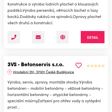
Konstrukce a výroba lodních plachet a klouzavých
padáků.Výroba perseniků, větracích šachet a lazy
backů.Dodávky rukávů na spinakrů.Opravy plachet
všech druhů a konstrukcí.
DETAIL
3VS - Betonservis s.r.o.
Hradební 351, 37001 České Budějovice
Výroba, servis, opravy, montáže stavby:Výroba
betonáren - mobilní betonárny - věžové betonárny -
horizontální betonárny - atypické betonárny -
speciální mísírnyZařízení pro ohřev vody a vytápění
prost...