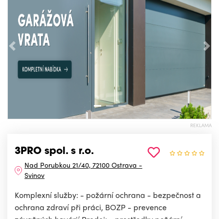
Předchozí
Nás
REKLAMA
3PRO spol. s r.o.
Nad Porubkou 21/40, 72100 Ostrava -
Svinov
Komplexní služby: - požární ochrana - bezpečnost a
ochrana zdraví při práci, BOZP - prevence