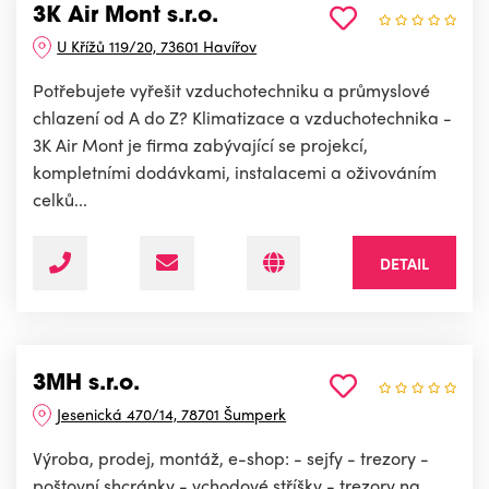
3K Air Mont s.r.o.
U Křížů 119/20, 73601 Havířov
Potřebujete vyřešit vzduchotechniku a průmyslové
chlazení od A do Z? Klimatizace a vzduchotechnika -
3K Air Mont je firma zabývající se projekcí,
kompletními dodávkami, instalacemi a oživováním
celků...
DETAIL
3MH s.r.o.
Jesenická 470/14, 78701 Šumperk
Výroba, prodej, montáž, e-shop: - sejfy - trezory -
poštovní shcránky - vchodové stříšky - trezory na