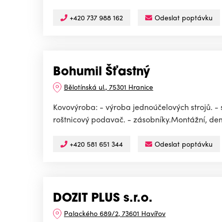
+420 737 988 162
Odeslat poptávku
Bohumil Šťastný
Bělotínská ul., 75301 Hranice
Kovovýroba: - výroba jednoúčelových strojů. 
roštnicový podavač. - zásobníky.Montážní, demo
+420 581 651 344
Odeslat poptávku
DOZIT PLUS s.r.o.
Palackého 689/2, 73601 Havířov