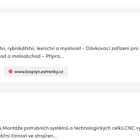
í, rybníkářství, lesnictví a myslivost - Dávkovací zařízení pro
od a maloobchod - Přípra...
www.bioplyn.estranky.cz
lů.Montáže potrubních systémů a technologických celků.CNC v
ní činnost ve strojíren...