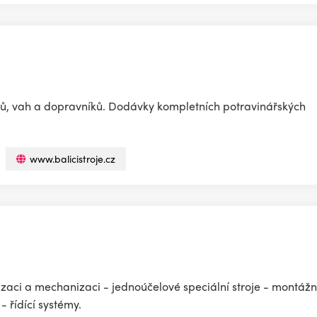
ačů, vah a dopravníků. Dodávky kompletních potravinářských
www.balicistroje.cz
tizaci a mechanizaci - jednoúčelové speciální stroje - montážn
- řídící systémy.