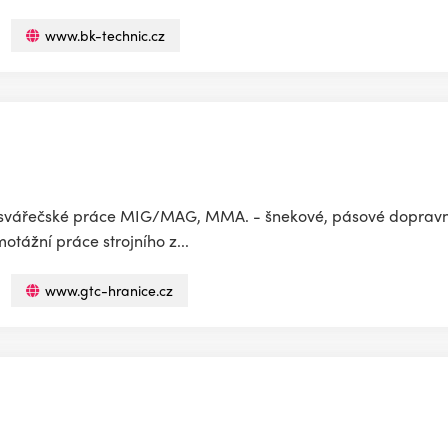
www.bk-technic.cz
- svářečské práce MIG/MAG, MMA. - šnekové, pásové dopravník
tážní práce strojního z...
www.gtc-hranice.cz