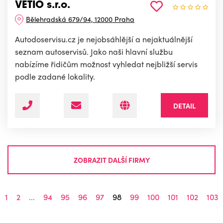
VETIO s.r.o.
Bělehradská 679/94, 12000 Praha
Autodoservisu.cz je nejobsáhlější a nejaktuálnější
seznam autoservisů. Jako naši hlavní službu
nabízíme řidičům možnost vyhledat nejbližší servis
podle zadané lokality.
DETAIL
ZOBRAZIT DALŠÍ FIRMY
1
2
...
94
95
96
97
98
99
100
101
102
103