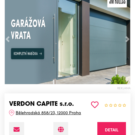
Předchozí
Nás
REKLAMA
VERDON CAPITE s.r.o.
Bělehradská 858/23, 12000 Praha
DETAIL