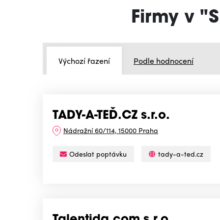
Firmy v "
Výchozí řazení
Podle hodnocení
TADY-A-TEĎ.CZ s.r.o.
Nádražní 60/114, 15000 Praha
Odeslat poptávku
tady-a-ted.cz