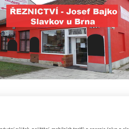
ávání půjček, pojištění, mobilních tarifů a energie (plyn a ele