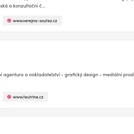
ská a konzultační č...
www.verejna-soutez.cz
 agentura a nakladatelství - grafický design - mediální prod
www.teutrine.cz