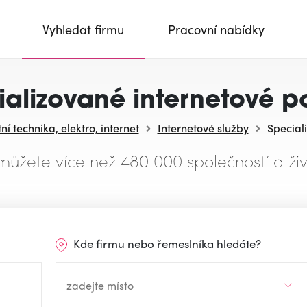
Vyhledat firmu
Pracovní nabídky
alizované internetové p
í technika, elektro, internet
Internetové služby
Special
můžete více než 480 000 společností a živ
Kde firmu nebo řemeslníka hledáte?