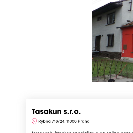
Tasakun s.r.o.
Rybná 716/24, 11000 Praha
Jsme web, který se specializuje na online porovn