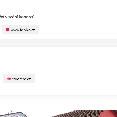
ční vázání koberců
www.tapiko.cz
tarentos.cz