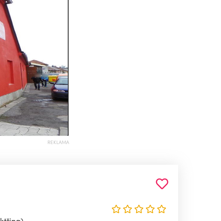
REKLAMA
ktřina)