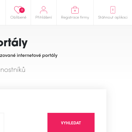
0
Oblíbené
Přihlášení
Registrace firmy
Stáhnout aplikaci
ortály
izované internetové portály
nostníků
VYHLEDAT