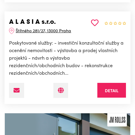
A L A S I A s.r.o.
Štítného 281/27, 13000 Praha
Poskytované služby: - investiční konzultační služby a
ocenění nemovitosti - výstavba a prodej vlastních
projektů - návrh a výstavba
rezidenčních/obchodních budov - rekonstrukce
rezidenčních/obchodních...
DETAIL