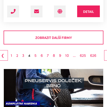
DETAIL
ZOBRAZIT DALŠÍ FIRMY
‹
1
2
3
4
5
6
7
8
9
10
...
625
626