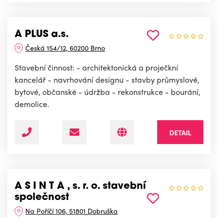
A PLUS a.s.
Česká 154/12, 60200 Brno
Stavební činnost: - architektonická a proječkní
kancelář - navrhování designu - stavby průmyslové,
bytové, občanské - údržba - rekonstrukce - bourání,
demolice.
DETAIL
A S I N T A , s. r. o. stavební
společnost
Na Poříčí 106, 51801 Dobruška