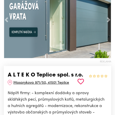
Předchozí
Nás
REKLAMA
A L T E K O Teplice spol. s r.o.
Masarykova 971/50, 41501 Teplice
Náplň firmy: - komplexní dodávky a opravy
sklářských pecí, průmyslových kotlů, metalurgických
a hutních agregátů - modernizace, rekonstrukce a
výstavba občanských a průmyslových staveb -