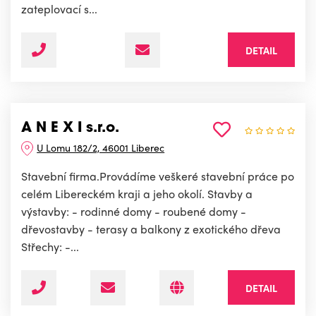
zateplovací s...
DETAIL
A N E X I s.r.o.
U Lomu 182/2, 46001 Liberec
Stavební firma.Provádíme veškeré stavební práce po
celém Libereckém kraji a jeho okolí. Stavby a
výstavby: - rodinné domy - roubené domy -
dřevostavby - terasy a balkony z exotického dřeva
Střechy: -...
DETAIL