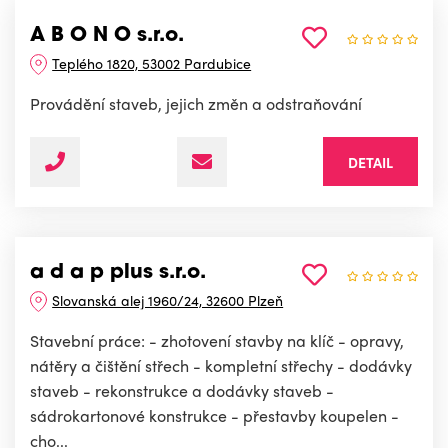
A B O N O s.r.o.
Teplého 1820, 53002 Pardubice
Provádění staveb, jejich změn a odstraňování
DETAIL
a d a p plus s.r.o.
Slovanská alej 1960/24, 32600 Plzeň
Stavební práce: - zhotovení stavby na klíč - opravy,
nátěry a čištění střech - kompletní střechy - dodávky
staveb - rekonstrukce a dodávky staveb -
sádrokartonové konstrukce - přestavby koupelen -
cho...