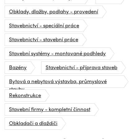
Obklady, dlažby, podlahy - provedení
Stavebnictví - speciální práce
Stavebnictví - stavební práce
Stavební systémy - montované podhledy
Bazény
Stavebnictví - příprava staveb
Bytová a nebytová výstavba, průmyslové
stavby
Rekonstrukce
Stavební firmy - kompletní činnost
Obkladači a dlaždiči