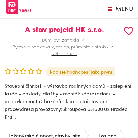
MENU
A stav projekt HK s.r.o.
Dům, byt, zahrada
Bytová a nebytová výstavba, průmyslové stavby
Rekonstrukce
Napište hodnocení jako první
Stavební činnost. - výstavba rodinných domů - zateplení
fasád - obklady, dlažby - montáž sádrokartonu -
dodávka montáž bazénů - kompletní stavební
práceAdresa provozovny:Škroupova 631500 02 Hradec
Krá...
Inženýrská činnost, stavby, sítě
Izolace