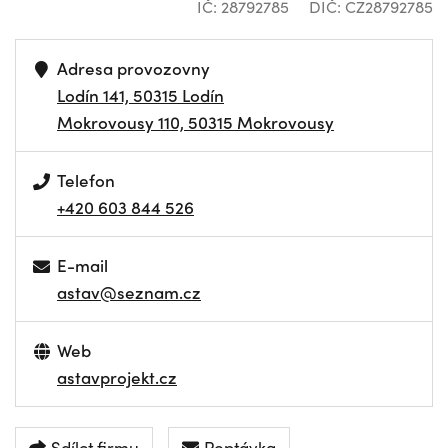
IČ: 28792785
DIČ: CZ28792785
Adresa provozovny
Lodín 141, 50315 Lodín
Mokrovousy 110, 50315 Mokrovousy
Telefon
+420 603 844 526
E-mail
astav@seznam.cz
Web
astavprojekt.cz
Sdílet firmu
Poptávka