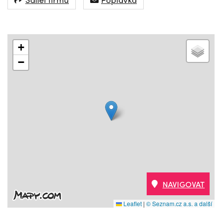
+
−
NAVIGOVAT
Leaflet
|
© Seznam.cz a.s. a další