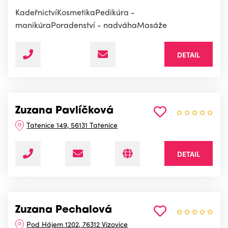
KadeřnictvíKosmetikaPedikúra -
manikúraPoradenství - nadváhaMasáže
DETAIL
Zuzana Pavlíčková
Tatenice 149, 56131 Tatenice
DETAIL
Zuzana Pechalová
Pod Hájem 1202, 76312 Vizovice