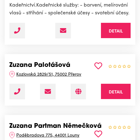
Kadeřnictví.Kadeřnické služby: - barvení, melírování
vlasů - stříhání - společenské účesy - svatební účesy.
DETAIL
Zuzana Palotášová
Kozlovská 2829/51, 75002 Přerov
DETAIL
Zuzana Partman Němečková
Poděbradova 775, 44001 Louny