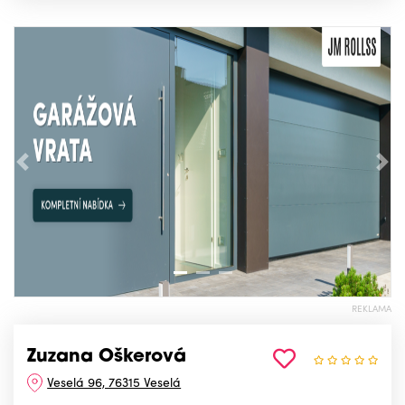
Předchozí
Nás
REKLAMA
Zuzana Oškerová
Veselá 96, 76315 Veselá