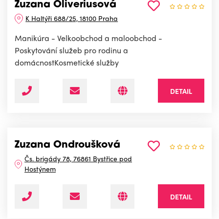
Zuzana Oliveriusová
K Haltýři 688/25, 18100 Praha
Manikúra - Velkoobchod a maloobchod -
Poskytování služeb pro rodinu a
domácnostKosmetické služby
DETAIL
Zuzana Ondroušková
Čs. brigády 78, 76861 Bystřice pod
Hostýnem
DETAIL