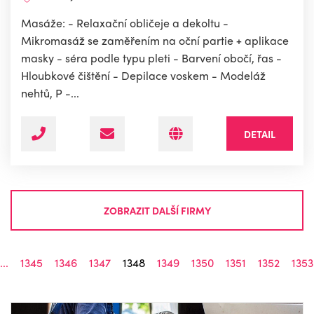
Masáže: - Relaxační obličeje a dekoltu -
Mikromasáž se zaměřením na oční partie + aplikace
masky - séra podle typu pleti - Barvení obočí, řas -
Hloubkové čištění - Depilace voskem - Modeláž
nehtů, P -...
DETAIL
ZOBRAZIT DALŠÍ FIRMY
...
1345
1346
1347
1348
1349
1350
1351
1352
1353