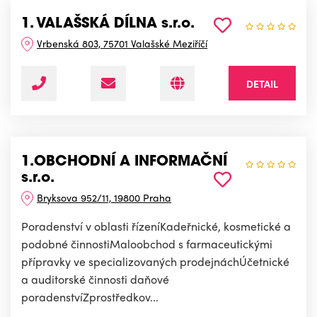
1. VALAŠSKÁ DÍLNA s.r.o.
Vrbenská 803, 75701 Valašské Meziříčí
DETAIL
1.OBCHODNÍ A INFORMAČNÍ
s.r.o.
Bryksova 952/11, 19800 Praha
Poradenství v oblasti řízeníKadeřnické, kosmetické a
podobné činnostiMaloobchod s farmaceutickými
přípravky ve specializovaných prodejnáchÚčetnické
a auditorské činnosti daňové
poradenstvíZprostředkov...