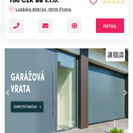
100 CZK BB s.r.o.
Lodžská 808/24, 18100 Praha
DETAIL
Předchozí
Nás