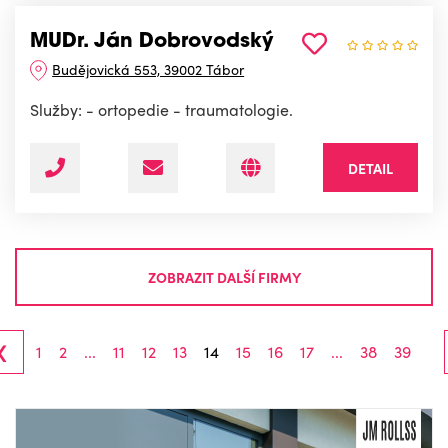
MUDr. Ján Dobrovodský
Budějovická 553, 39002 Tábor
Služby: - ortopedie - traumatologie.
DETAIL
ZOBRAZIT DALŠÍ FIRMY
‹
1
2
...
11
12
13
14
15
16
17
...
38
39