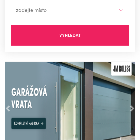
VYHLEDAT
Předchozí
Nás