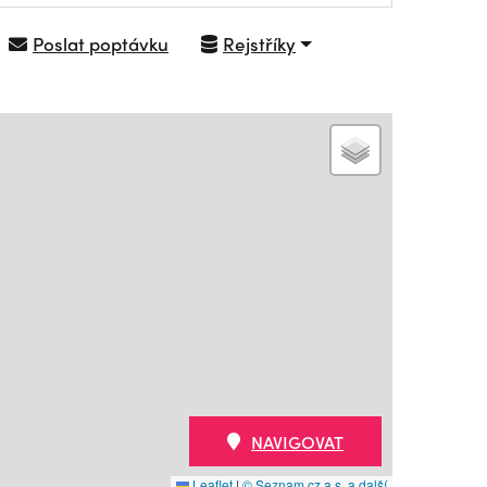
Poslat poptávku
Rejstříky
NAVIGOVAT
Leaflet
|
© Seznam.cz a.s. a další