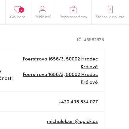
0
Oblíbené
Přihlášení
Registrace firmy
Stáhnout aplikaci
IČ: 45982678
Foerstrova 1656/3, 50002 Hradec
Králové
y
Foerstrova 1656/3, 50002 Hradec
čnosti
Králové
+420 495 534 077
michalek.ort@quick.cz