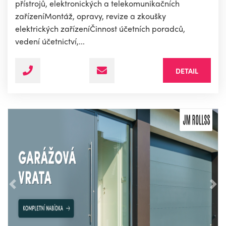
přístrojů, elektronických a telekomunikačních
zařízeníMontáž, opravy, revize a zkoušky
elektrických zařízeníČinnost účetních poradců,
vedení účetnictví,...
DETAIL
Předchozí
Nás