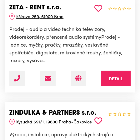
ZETA - RENT s.r.o.
Kšírova 259, 61900 Brno
Prodej - audio a video technika televizory,
videorekordéry, přenosné audio systémyProdej -
lednice, myčky, pračky, mrazáky, vestavěné
spotřebiče, digestoře, mikrovlnné trouby, žehličky,
mixéry, vysava...
DETAIL
ZINDULKA & PARTNERS s.r.o.
Kysucká 691/1, 19600 Praha-Čakovice
Výroba, instalace, opravy elektrických strojů a