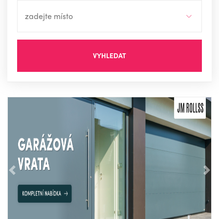
VYHLEDAT
Předchozí
Nás