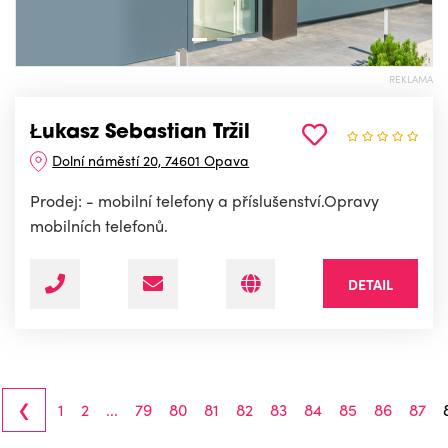
REKLAMA
Łukasz Sebastian Tržil
Dolní náměstí 20, 74601 Opava
Prodej: - mobilní telefony a příslušenství.Opravy
mobilních telefonů.
DETAIL
‹
1
2
...
79
80
81
82
83
84
85
86
87