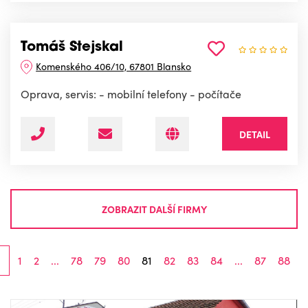
Tomáš Stejskal
Komenského 406/10, 67801 Blansko
Oprava, servis: - mobilní telefony - počítače
DETAIL
ZOBRAZIT DALŠÍ FIRMY
1
2
...
78
79
80
81
82
83
84
...
87
88