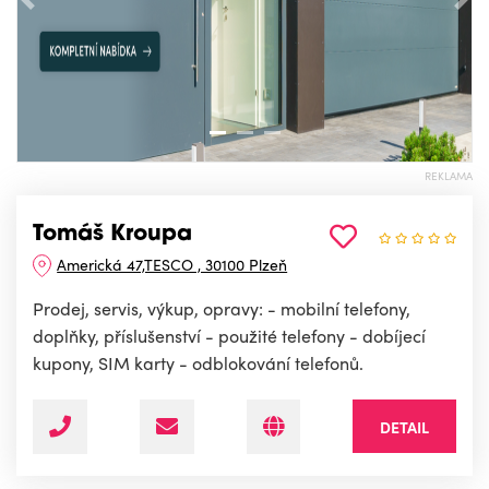
Předchozí
Nás
REKLAMA
Tomáš Kroupa
Americká 47,TESCO , 30100 Plzeň
Prodej, servis, výkup, opravy: - mobilní telefony,
doplňky, příslušenství - použité telefony - dobíjecí
kupony, SIM karty - odblokování telefonů.
DETAIL