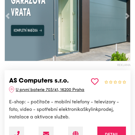
Předchozí
Nás
REKLAMA
AS Computers s.r.o.
U první baterie 703/41, 16200 Praha
E-shop: - počítače - mobilní telefony - televizory -
foto, video - spotřební elektronikaSkylinkprodej,
instalace a aktivace služeb.
DETAIL