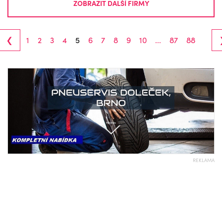
ZOBRAZIT DALŠÍ FIRMY
‹
1
2
3
4
5
6
7
8
9
10
...
87
88
REKLAMA