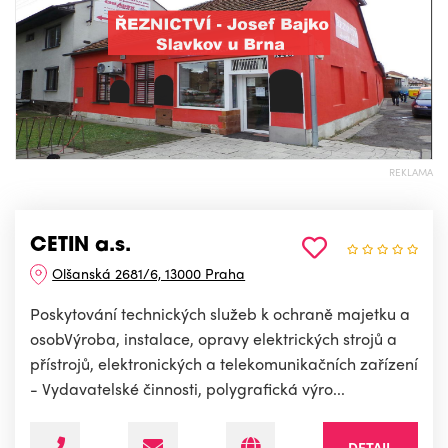
REKLAMA
CETIN a.s.
Olšanská 2681/6, 13000 Praha
Poskytování technických služeb k ochraně majetku a
osobVýroba, instalace, opravy elektrických strojů a
přístrojů, elektronických a telekomunikačních zařízení
- Vydavatelské činnosti, polygrafická výro...
DETAIL