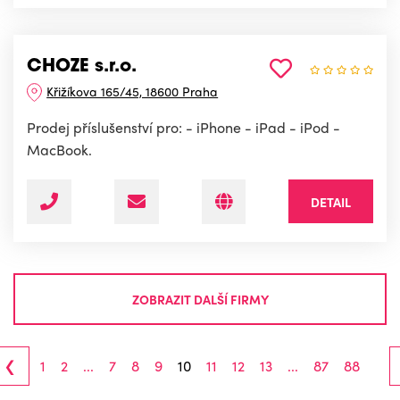
CHOZE s.r.o.
Křižíkova 165/45, 18600 Praha
Prodej příslušenství pro: - iPhone - iPad - iPod -
MacBook.
DETAIL
ZOBRAZIT DALŠÍ FIRMY
‹
1
2
...
7
8
9
10
11
12
13
...
87
88