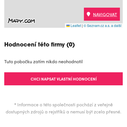
NAVIGOVAT
Leaflet
|
© Seznam.cz a.s. a další
Hodnocení této firmy (0)
Tuto pobočku zatím nikdo neohodnotil
CHCI NAPSAT VLASTNÍ HODNOCENÍ
*
Informace o této společnosti pochází z veřejně
dostupných zdrojů a rejstříků a nemusí být zcela přesné.