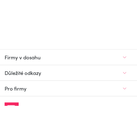
Firmy v dosahu
Důležité odkazy
Pro firmy
Jedinečný firemní
a pracovní portál
© Firmy v dosahu.cz