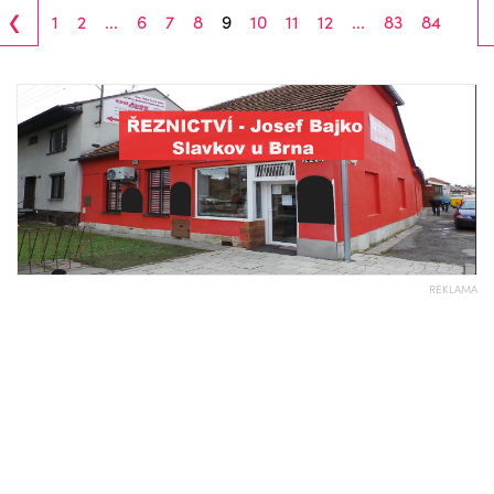
‹
1
2
...
6
7
8
9
10
11
12
...
83
84
REKLAMA