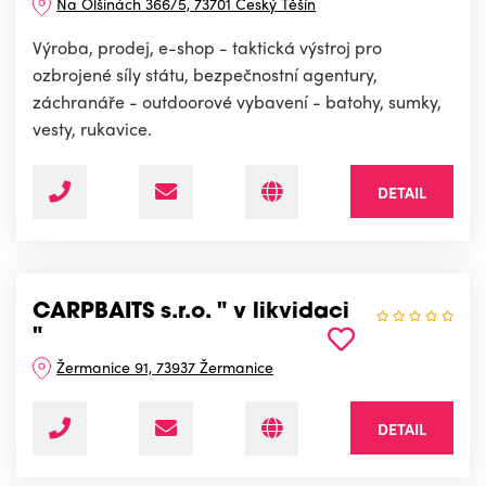
Na Olšinách 366/5, 73701 Český Těšín
Výroba, prodej, e-shop - taktická výstroj pro
ozbrojené síly státu, bezpečnostní agentury,
záchranáře - outdoorové vybavení - batohy, sumky,
vesty, rukavice.
DETAIL
CARPBAITS s.r.o. " v likvidaci
"
Žermanice 91, 73937 Žermanice
DETAIL