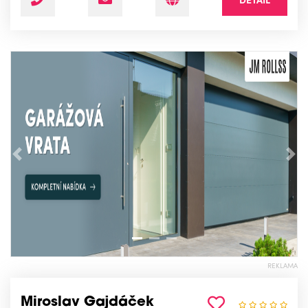
Předchozí
Nás
REKLAMA
Miroslav Gajdáček