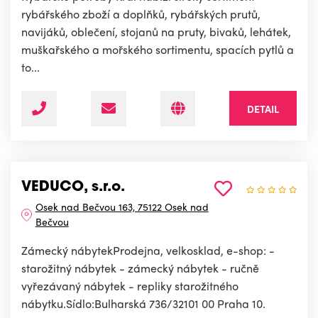
rybářského zboží a doplňků, rybářských prutů,
navijáků, oblečení, stojanů na pruty, bivaků, lehátek,
muškařského a mořského sortimentu, spacích pytlů a
to...
DETAIL
VEDUCO, s.r.o.
Osek nad Bečvou 163, 75122 Osek nad
Bečvou
Zámecký nábytekProdejna, velkosklad, e-shop: -
starožitný nábytek - zámecký nábytek - ručně
vyřezávaný nábytek - repliky starožitného
nábytku.Sídlo:Bulharská 736/32101 00 Praha 10.