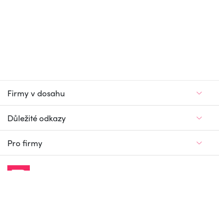
Firmy v dosahu
Důležité odkazy
Pro firmy
Jedinečný firemní
a pracovní portál
© Firmy v dosahu.cz