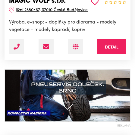
MAGIC WOLF s.r.o.
Jižní 2380/67, 37010 České Budějovice
Výroba, e-shop: - doplňky pro diorama - modely
vegetace - modely kapradí, kopřiv
DETAIL
REKLAMA