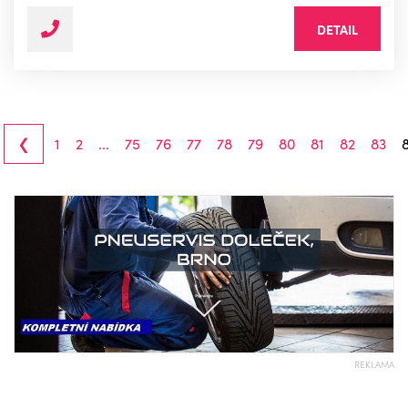
DETAIL
‹
1
2
...
75
76
77
78
79
80
81
82
83
REKLAMA