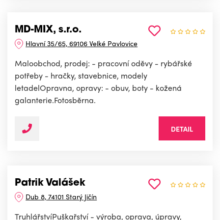
MD-MIX, s.r.o.
Hlavní 35/65, 69106 Velké Pavlovice
Maloobchod, prodej: - pracovní oděvy - rybářské
potřeby - hračky, stavebnice, modely
letadelOpravna, opravy: - obuv, boty - kožená
galanterie.Fotosběrna.
DETAIL
Patrik Valášek
Dub 8, 74101 Starý Jičín
TruhlářstvíPuškařství - výroba, oprava, úpravy,