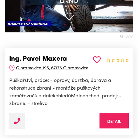
REKLAMA
Ing. Pavel Maxera
Olbramovice 195, 67176 Olbramovice
Puškařství, práce: - opravy, údržba, úprava a
rekonstruce zbraní - montáže puškových
zaměřovačů a dalekohledůMaloobchod, prodej: -
zbraně. - střelivo.
DETAIL