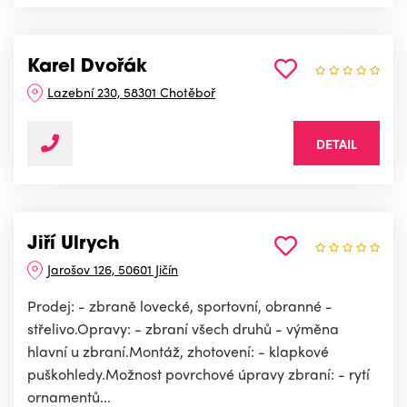
Karel Dvořák
Lazební 230, 58301 Chotěboř
DETAIL
Jiří Ulrych
Jarošov 126, 50601 Jičín
Prodej: - zbraně lovecké, sportovní, obranné -
střelivo.Opravy: - zbraní všech druhů - výměna
hlavní u zbraní.Montáž, zhotovení: - klapkové
puškohledy.Možnost povrchové úpravy zbraní: - rytí
ornamentů...