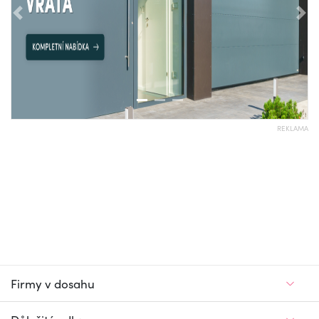
Předchozí
Nás
REKLAMA
Firmy v dosahu