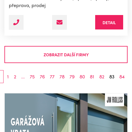
přeprava, prodej
DETAIL
ZOBRAZIT DALŠÍ FIRMY
1
2
...
75
76
77
78
79
80
81
82
83
84