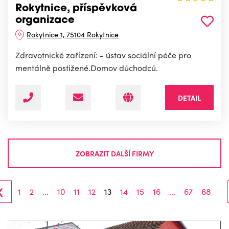
Rokytnice, příspěvková
organizace
Rokytnice 1, 75104 Rokytnice
Zdravotnické zařízení: - ústav sociální péče pro
mentálně postižené.Domov důchodců.
DETAIL
ZOBRAZIT DALŠÍ FIRMY
‹
1
2
...
10
11
12
13
14
15
16
...
67
68