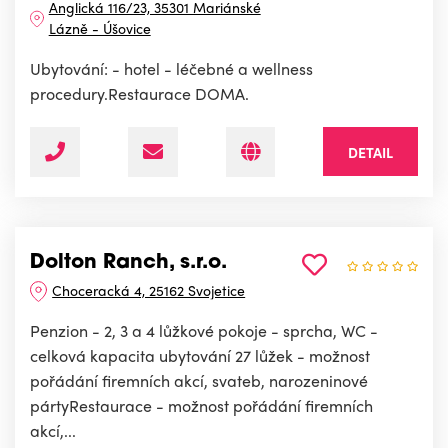
Anglická 116/23, 35301 Mariánské
Lázně - Úšovice
Ubytování: - hotel - léčebné a wellness
procedury.Restaurace DOMA.
DETAIL
Dolton Ranch, s.r.o.
Choceracká 4, 25162 Svojetice
Penzion - 2, 3 a 4 lůžkové pokoje - sprcha, WC -
celková kapacita ubytování 27 lůžek - možnost
pořádání firemních akcí, svateb, narozeninové
pártyRestaurace - možnost pořádání firemních
akcí,...