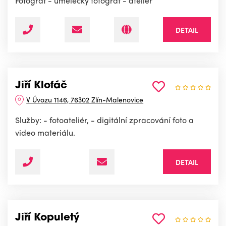
Fotograf - umělecký fotograf - ateliér
DETAIL
Jiří Klofáč
V Úvozu 1146, 76302 Zlín-Malenovice
Služby: - fotoateliér, - digitální zpracování foto a
video materiálu.
DETAIL
Jiří Kopuletý