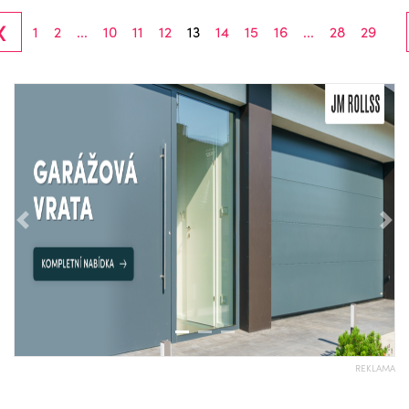
‹
1
2
...
10
11
12
13
14
15
16
...
28
29
Předchozí
Nás
REKLAMA