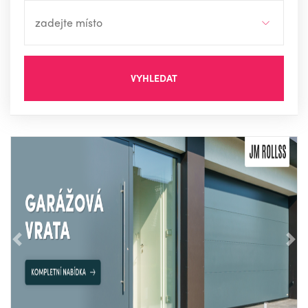
VYHLEDAT
Předchozí
Nás