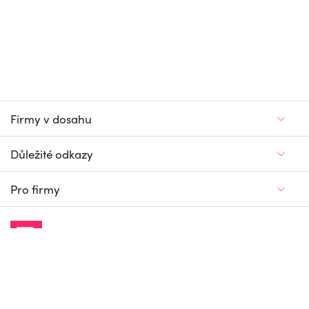
Firmy v dosahu
Důležité odkazy
Pro firmy
Jedinečný firemní
a pracovní portál
© Firmy v dosahu.cz