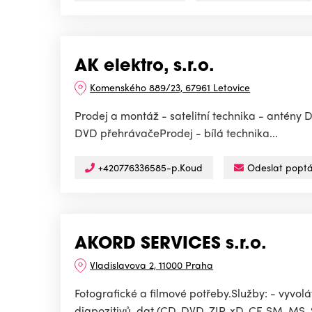
AK elektro, s.r.o.
Komenského 889/23, 67961 Letovice
Prodej a montáž - satelitní technika - antény D
DVD přehrávačeProdej - bílá technika...
+420776336585-p.Koud
Odeslat popt
AKORD SERVICES s.r.o.
Vladislavova 2, 11000 Praha
Fotografické a filmové potřeby.Služby: - vyvolá
diapozitivů, dat (CD, DVD, ZIP, xD, CF, SM, MS,