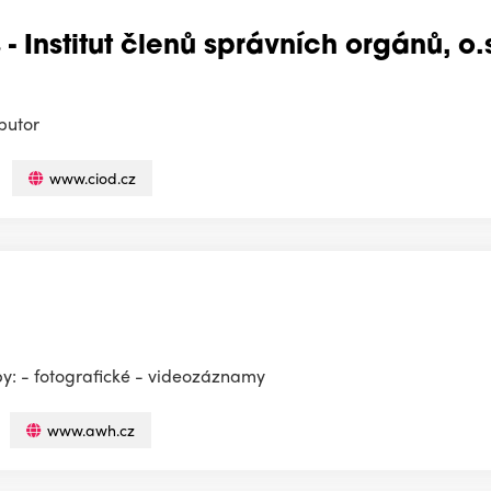
 - Institut členů správních orgánů, o.s
ibutor
www.ciod.cz
by: - fotografické - videozáznamy
www.awh.cz