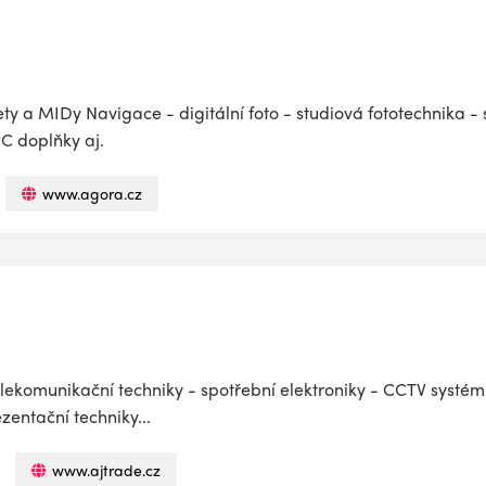
lety a MIDy Navigace - digitální foto - studiová fototechnika - 
PC doplňky aj.
www.agora.cz
elekomunikační techniky - spotřební elektroniky - CCTV syst
zentační techniky...
www.ajtrade.cz