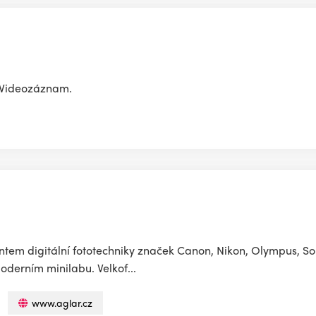
o.Videozáznam.
ntem digitální fototechniky značek Canon, Nikon, Olympus, Sony
moderním minilabu. Velkof...
www.aglar.cz