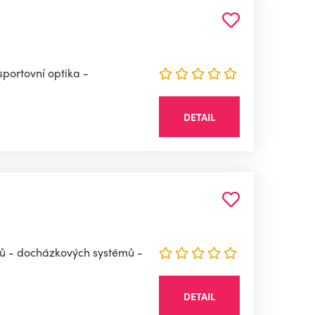
sportovní optika -
DETAIL
émů - docházkových systémů -
DETAIL