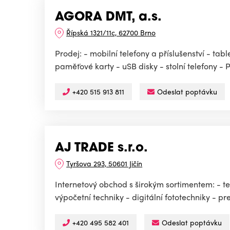
AGORA DMT, a.s.
Řípská 1321/11c, 62700 Brno
Prodej: - mobilní telefony a příslušenství - tab
paměťové karty - uSB disky - stolní telefony - 
+420 515 913 811
Odeslat poptávku
AJ TRADE s.r.o.
Tyršova 293, 50601 Jičín
Internetový obchod s širokým sortimentem: - t
výpočetní techniky - digitální fototechniky - pre
+420 495 582 401
Odeslat poptávku