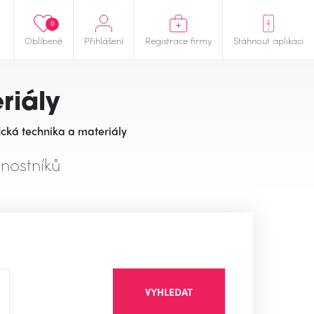
0
Oblíbené
Přihlášení
Registrace firmy
Stáhnout aplikaci
riály
ická technika a materiály
nostníků
VYHLEDAT