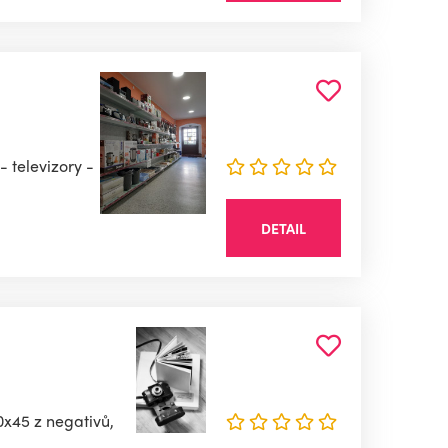
- televizory -
DETAIL
0x45 z negativů,