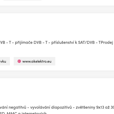
VB - T - přijímače DVB - T - příslušenství k SAT/DVB - TProdej 
ávku
www.akelektro.eu
vání negatitvů - vyvolávání diapozitivů - zvětšeniny 9x13 až 3
 SD, MMC a internetových...