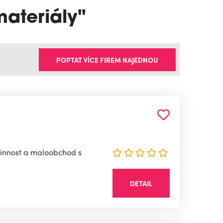
materiály"
POPTAT VÍCE FIREM NAJEDNOU
činnost a maloobchod s
DETAIL