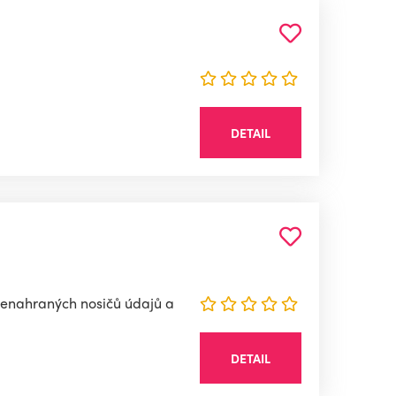
DETAIL
nenahraných nosičů údajů a
DETAIL