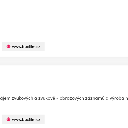
www.bucfilm.cz
ronájem zvukových a zvukově - obrazových záznamů a výroba 
www.bucfilm.cz