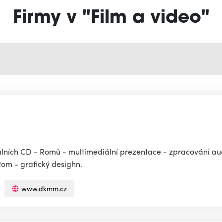
Firmy v "Film a video"
álních CD - Romů - multimediální prezentace - zpracování au
om - grafický desighn.
www.dkmm.cz