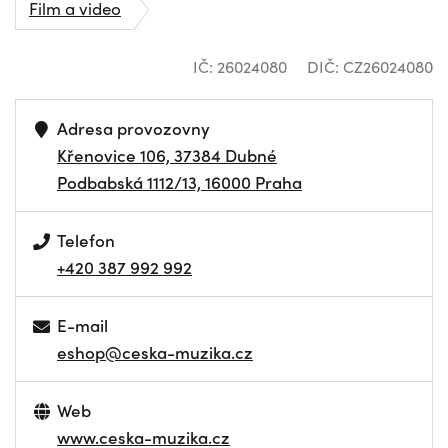
Film a video
IČ: 26024080
DIČ: CZ26024080
Adresa provozovny
Křenovice 106, 37384 Dubné
Podbabská 1112/13, 16000 Praha
Telefon
+420 387 992 992
E-mail
eshop@ceska-muzika.cz
Web
www.ceska-muzika.cz