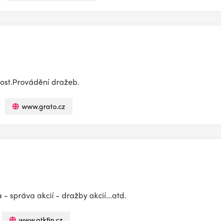
nnost.Provádění dražeb.
www.grato.cz
- správa akcií - dražby akcií...atd.
www.gtkfin.cz