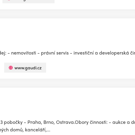
j: - nemovitosti - právní servis - investiční a developerská či
www.gaudi.cz
 má 3 pobočky - Praha, Brno, Ostrava.Obory činnosti: - aukce a 
ých domů, kanceláří,...