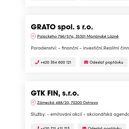
GRATO spol. s r.o.
Palackého 796/57a, 35301 Mariánské Lázně
Poradenství: - finanční - investiční.Realitní či
+420 354 600 121
Odeslat poptávku
GTK FIN, s.r.o.
Zámecká 488/20, 70200 Ostrava
Služby: - emitování akcií - akcionářská agenda 
+420 721 421 713
Odeslat poptávku