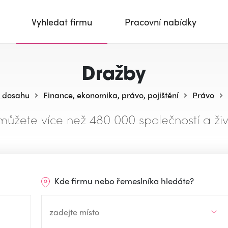
Vyhledat firmu
Pracovní nabídky
Dražby
v dosahu
Finance, ekonomika, právo, pojištění
Právo
můžete více než 480 000 společností a živ
Kde firmu nebo řemeslníka hledáte?