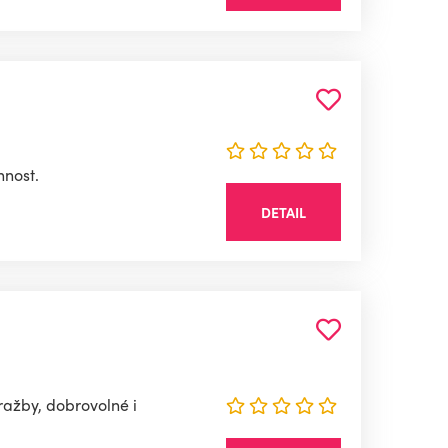
nnost.
DETAIL
dražby, dobrovolné i