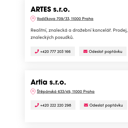
ARTES s.r.o.
Vodičkova 709/33, 11000 Praha
Realitní, znalecká a dražební kancelář. Prodej
znaleckých posudků.
+420 777 203 166
Odeslat poptávku
Artia s.r.o.
Štěpánská 633/49, 11000 Praha
+420 222 220 298
Odeslat poptávku