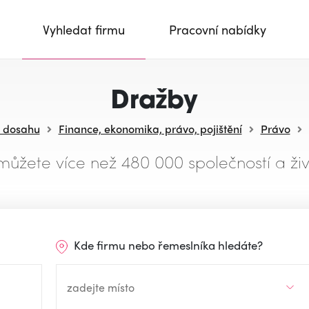
Vyhledat firmu
Pracovní nabídky
Dražby
v dosahu
Finance, ekonomika, právo, pojištění
Právo
můžete více než 480 000 společností a živ
Kde firmu nebo řemeslníka hledáte?