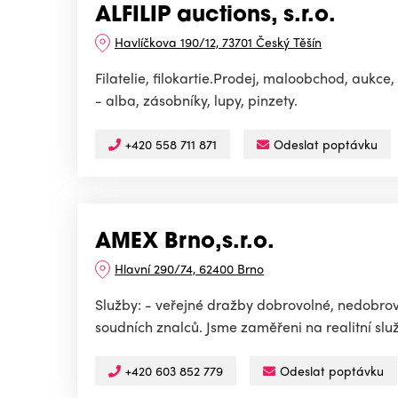
ALFILIP auctions, s.r.o.
Havlíčkova 190/12, 73701 Český Těšín
Filatelie, filokartie.Prodej, maloobchod, aukc
- alba, zásobníky, lupy, pinzety.
+420 558 711 871
Odeslat poptávku
AMEX Brno,s.r.o.
Hlavní 290/74, 62400 Brno
Služby: - veřejné dražby dobrovolné, nedobrovo
soudních znalců. Jsme zaměřeni na realitní slu
+420 603 852 779
Odeslat poptávku