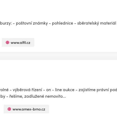
e, burzy: - poštovní známky - pohlednice - sběratelský materi
www.alfil.cz
lné - výběrová řízení - on - line aukce - zajistíme právní po
žby - řešíme, zadlužené nemovito...
www.amex-brno.cz