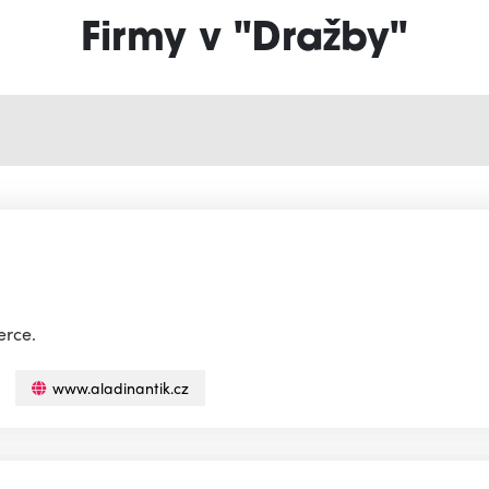
Firmy v "Dražby"
erce.
www.aladinantik.cz