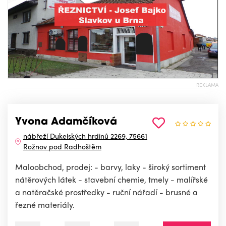
REKLAMA
Yvona Adamčíková
nábřeží Dukelských hrdinů 2269, 75661
Rožnov pod Radhoštěm
Maloobchod, prodej: - barvy, laky - široký sortiment
nátěrových látek - stavební chemie, tmely - malířské
a natěračské prostředky - ruční nářadí - brusné a
řezné materiály.