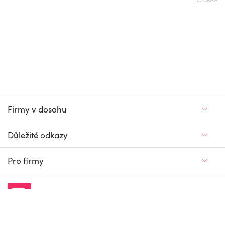
Firmy v dosahu
Důležité odkazy
Pro firmy
Jedinečný firemní
a pracovní portál