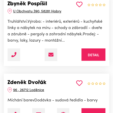
Zbyněk Pospíšil
U Obchvatu 390, 58281 Habry
Truhlářství.Výroba: - interiérů, exteriérů - kuchyňské
linky a nábytek na míru - schody a zábradlí - dveře
a zárubně - pergoly a zahradní nábytek.Prodej: -
barvy, laky, lazury - montážní...
DETAIL
Zdeněk Dvořák
96 , 26712 Loděnice
Míchání barevDodávka - sudová ředidla - barvy