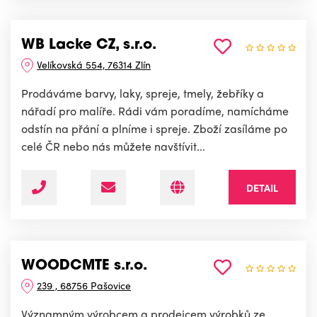
WB Lacke CZ, s.r.o.
Velíkovská 554, 76314 Zlín
Prodáváme barvy, laky, spreje, tmely, žebříky a
nářadí pro malíře. Rádi vám poradíme, namícháme
odstín na přání a plníme i spreje. Zboží zasíláme po
celé ČR nebo nás můžete navštívit...
DETAIL
WOODCMTE s.r.o.
239 , 68756 Pašovice
Významným výrobcem a prodejcem výrobků ze