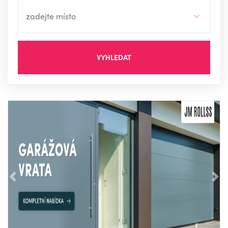
VYHLEDAT
Předchozí
Nás