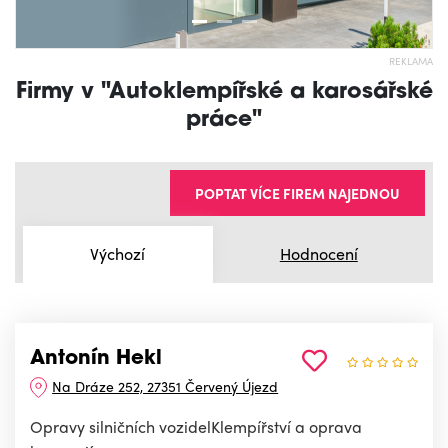
REKLAMA
Firmy v "Autoklempířské a karosářské
práce"
POPTAT VÍCE FIREM NAJEDNOU
Výchozí
Hodnocení
Antonín Hekl
Na Dráze 252, 27351 Červený Újezd
Opravy silničních vozidelKlempířství a oprava