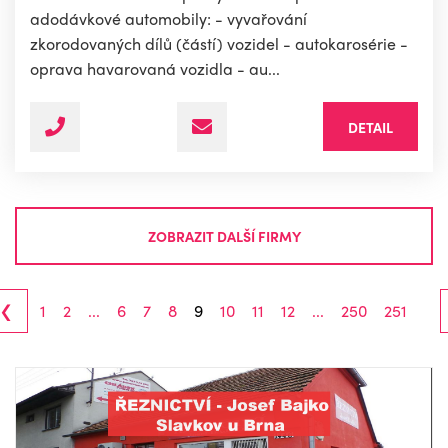
adodávkové automobily: - vyvařování
zkorodovaných dílů (částí) vozidel - autokarosérie -
oprava havarovaná vozidla - au...
DETAIL
ZOBRAZIT DALŠÍ FIRMY
‹
1
2
...
6
7
8
9
10
11
12
...
250
251