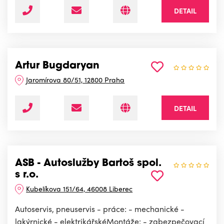
DETAIL
Artur Bugdaryan
Jaromírova 80/51, 12800 Praha
DETAIL
ASB - Autoslužby Bartoš spol.
s r.o.
Kubelíkova 151/64, 46008 Liberec
Autoservis, pneuservis - práce: - mechanické -
lakýrnické - elektrikářskéMontáže: - zabezpečovací