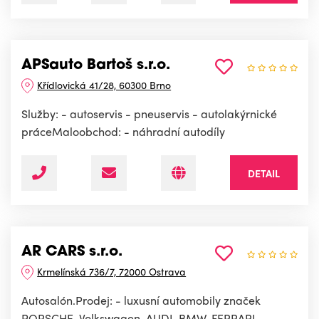
APSauto Bartoš s.r.o.
Křídlovická 41/28, 60300 Brno
Služby: - autoservis - pneuservis - autolakýrnické
práceMaloobchod: - náhradní autodíly
DETAIL
AR CARS s.r.o.
Krmelínská 736/7, 72000 Ostrava
Autosalón.Prodej: - luxusní automobily značek
PORSCHE, Volkswagen, AUDI, BMW, FERRARI,