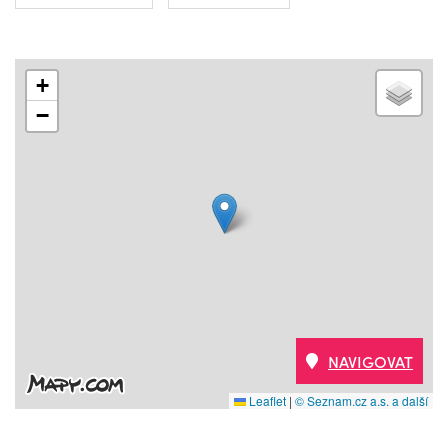
+
−
NAVIGOVAT
Leaflet
|
© Seznam.cz a.s. a další