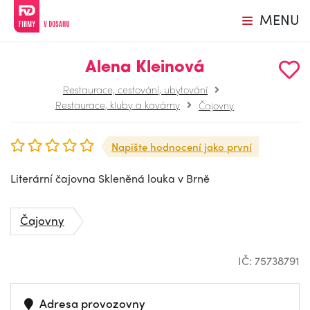
MENU
Alena Kleinová
Restaurace, cestování, ubytování
Restaurace, kluby a kavárny
Čajovny
Napište hodnocení jako první
Literární čajovna Skleněná louka v Brně
Čajovny
IČ: 75738791
Adresa provozovny