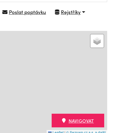
Poslat poptávku
Rejstříky
NAVIGOVAT
Leaflet
|
© Seznam.cz a.s. a další