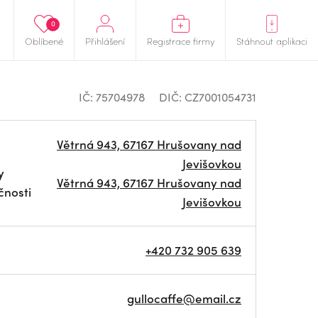
0
Oblíbené
Přihlášení
Registrace firmy
Stáhnout aplikaci
IČ: 75704978
DIČ: CZ7001054731
Větrná 943, 67167 Hrušovany nad
Jevišovkou
y
Větrná 943, 67167 Hrušovany nad
čnosti
Jevišovkou
+420 732 905 639
gullocaffe@email.cz