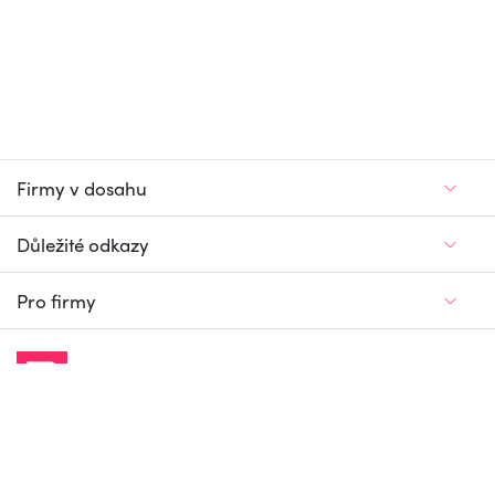
Firmy v dosahu
Důležité odkazy
Pro firmy
Jedinečný firemní
a pracovní portál
© Firmy v dosahu.cz