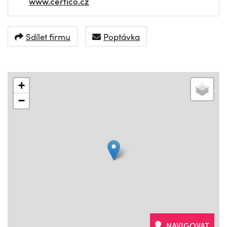
www.certico.cz
Sdílet firmu
Poptávka
+
−
NAVIGOVAT