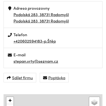
Adresa provozovny
Podolská 283, 38731 Radomyšl
Podolská 283, 38731 Radomyšl
Telefon
+420602594183-p.Štěp
E-mail
stepan.vrty@seznam.cz
Sdílet firmu
Poptávka
+