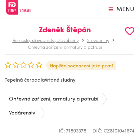
MENU
Zdeněk Štěpán
Řemesla, stavebnictví, stavebniny
Stavebniny
Ohřevná zařízení, armatury a potrubí
Napište hodnocení jako první
Tepelná čerpadlaVrtané studny
Ohřevná zařízení, armatury a potrubí
Vodárenství
IČ: 71803378
DIČ: CZ8101041674