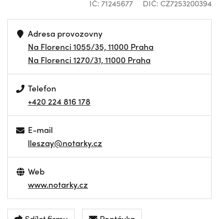
IČ: 71245677
DIČ: CZ7253200394
Adresa provozovny
Na Florenci 1055/35, 11000 Praha
Na Florenci 1270/31, 11000 Praha
Telefon
+420 224 816 178
E-mail
lleszay@notarky.cz
Web
www.notarky.cz
Sdílet firmu
Poptávka