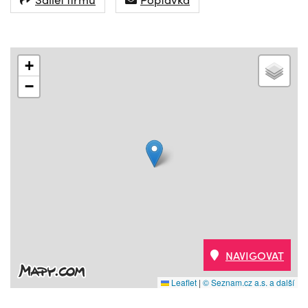
+
−
NAVIGOVAT
Leaflet
|
© Seznam.cz a.s. a další