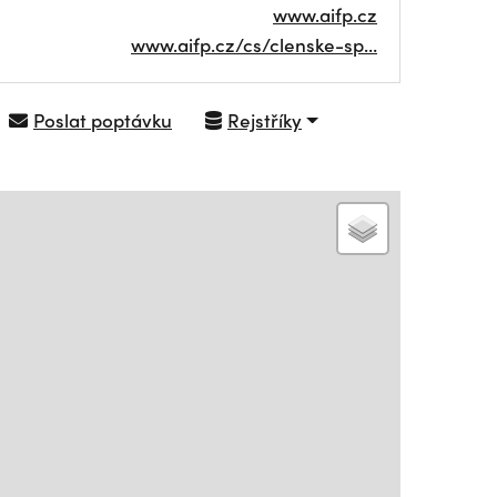
www.aifp.cz
www.aifp.cz/cs/clenske-sp…
Poslat poptávku
Rejstříky