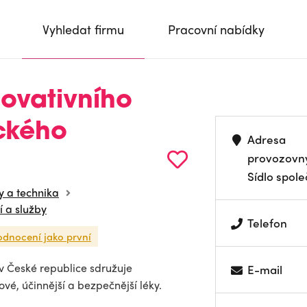
Vyhledat firmu
Pracovní nabídky
ovativního
ckého
Adresa
provozovn
Sídlo spole
y a technika
í a služby
Telefon
odnocení jako první
v České republice sdružuje
E-mail
ové, účinnější a bezpečnější léky.