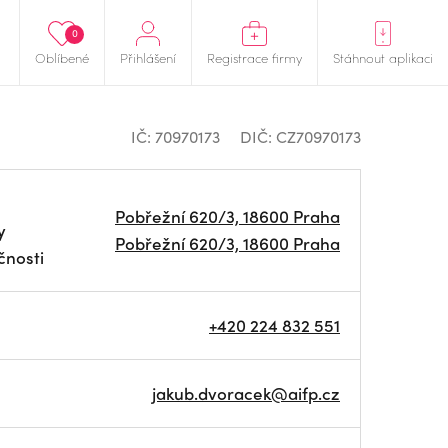
0
Oblíbené
Přihlášení
Registrace firmy
Stáhnout aplikaci
IČ: 70970173
DIČ: CZ70970173
Pobřežní 620/3, 18600 Praha
y
Pobřežní 620/3, 18600 Praha
čnosti
+420 224 832 551
jakub.dvoracek@aifp.cz