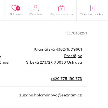
0
Oblíbené
Přihlášení
Registrace firmy
Stáhnout aplikaci
IČ: 70481253
Kramářská 4382/6, 79601
y
Prostějov
čnosti
Srbská 273/27, 70030 Ostrava
+420 775 190 773
zuzana.holcmanova@seznam.cz