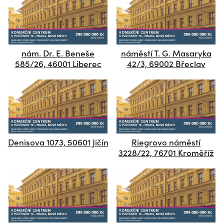
nám. Dr. E. Beneše
náměstí T. G. Masaryka
585/26, 46001 Liberec
42/3, 69002 Břeclav
Denisova 1073, 50601 Jičín
Riegrovo náměstí
3228/22, 76701 Kroměříž