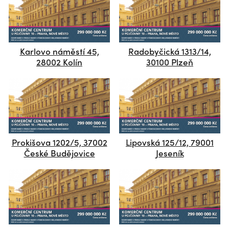
Karlovo náměstí 45,
Radobyčická 1313/14,
28002 Kolín
30100 Plzeň
Prokišova 1202/5, 37002
Lipovská 125/12, 79001
České Budějovice
Jeseník