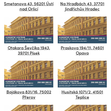
Smetanova 43, 56201 Ústí
Na Hradbách 43, 37701
nad Orlicí
Jindřichův Hradec
Otakara Ševčíka 1943,
Praskova 194/11, 74601
39701 Písek
Opava
Bajákova 831/16, 75002
Husitská 1071/2, 41501
Přerov
Teplice