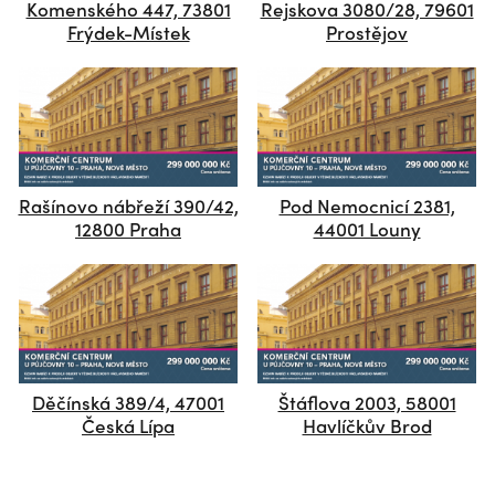
Komenského 447, 73801
Rejskova 3080/28, 79601
Frýdek-Místek
Prostějov
Rašínovo nábřeží 390/42,
Pod Nemocnicí 2381,
12800 Praha
44001 Louny
Děčínská 389/4, 47001
Štáflova 2003, 58001
Česká Lípa
Havlíčkův Brod