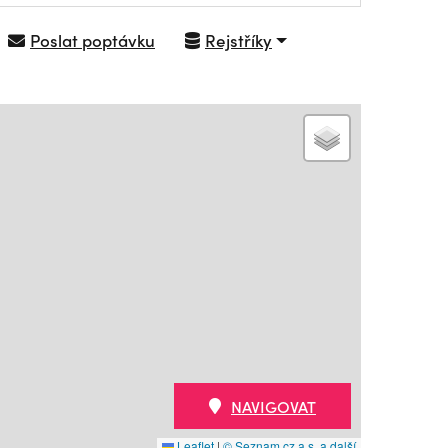
Poslat poptávku
Rejstříky
NAVIGOVAT
Leaflet
|
© Seznam.cz a.s. a další