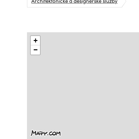
Architektonické a designérské služby
+
−