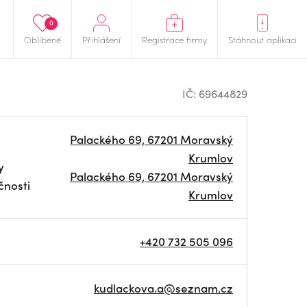
0
Oblíbené
Přihlášení
Registrace firmy
Stáhnout aplikaci
IČ: 69644829
Palackého 69, 67201 Moravský
Krumlov
y
Palackého 69, 67201 Moravský
čnosti
Krumlov
+420 732 505 096
kudlackova.a@seznam.cz