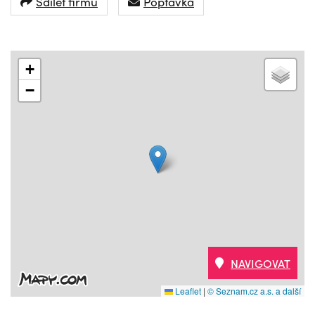
Sdílet firmu
Poptávka
+
−
NAVIGOVAT
Leaflet
|
© Seznam.cz a.s. a další