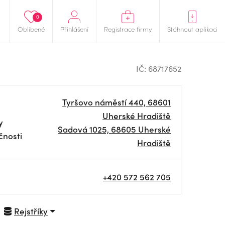
0
Oblíbené
Přihlášení
Registrace firmy
Stáhnout aplikaci
IČ: 68717652
Tyršovo náměstí 440, 68601
Uherské Hradiště
y
Sadová 1025, 68605 Uherské
čnosti
Hradiště
+420 572 562 705
Rejstříky