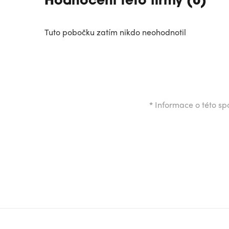
Hodnocení této firmy (0)
Tuto pobočku zatím nikdo neohodnotil
*
Informace o této spo