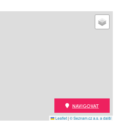
NAVIGOVAT
Leaflet
|
© Seznam.cz a.s. a další