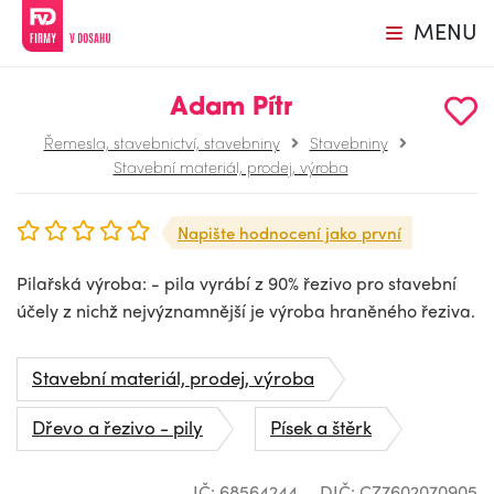
MENU
Adam Pítr
Řemesla, stavebnictví, stavebniny
Stavebniny
Stavební materiál, prodej, výroba
Napište hodnocení jako první
Pilařská výroba: - pila vyrábí z 90% řezivo pro stavební
účely z nichž nejvýznamnější je výroba hraněného řeziva.
Stavební materiál, prodej, výroba
Dřevo a řezivo - pily
Písek a štěrk
IČ: 68564244
DIČ: CZ7602070905