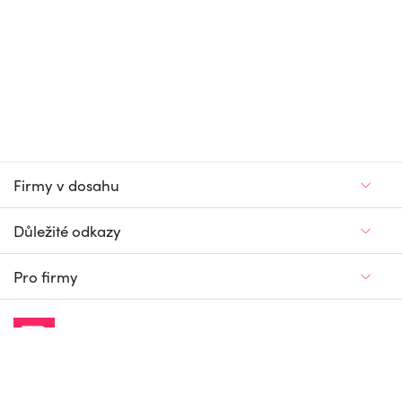
Firmy v dosahu
Důležité odkazy
Pro firmy
Jedinečný firemní
a pracovní portál
© Firmy v dosahu.cz