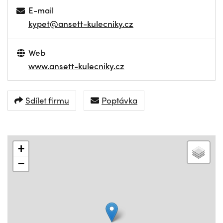
E-mail
kypet@ansett-kulecniky.cz
Web
www.ansett-kulecniky.cz
Sdílet firmu
Poptávka
+
−