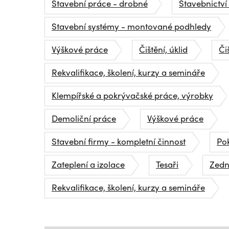
Stavební práce - drobné
Stavebnictví
Stavební systémy - montované podhledy
Výškové práce
Čištění, úklid
Či
Rekvalifikace, školení, kurzy a semináře
Klempířské a pokrývačské práce, výrobky
Demoliční práce
Výškové práce
Stavební firmy - kompletní činnost
Pok
Zateplení a izolace
Tesaři
Zedn
Rekvalifikace, školení, kurzy a semináře