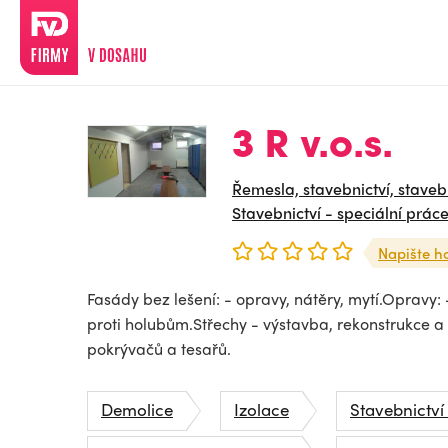
3 R v.o.s.
Řemesla, stavebnictví, staveb
Stavebnictví - speciální prác
Napište h
Fasády bez lešení: - opravy, nátěry, mytí.Opravy
proti holubům.Střechy - výstavba, rekonstrukce a
pokrývačů a tesařů.
Demolice
Izolace
Stavebnictví 