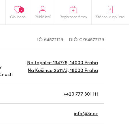
0
Oblíbené
Přihlášení
Registrace firmy
Stáhnout aplikaci
IČ: 64572129
DIČ: CZ64572129
Na Topolce 1347/5, 14000 Praha
y
Na Košince 2511/3, 18000 Praha
čnosti
+420 777 301 111
info@3r.cz