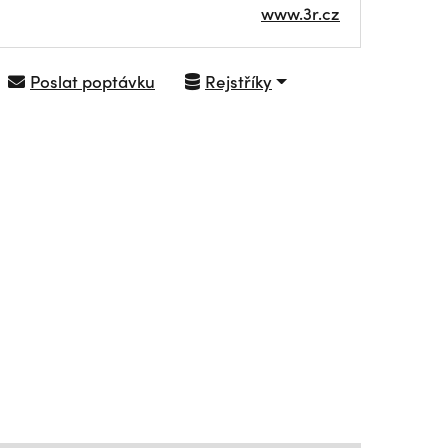
www.3r.cz
Poslat poptávku
Rejstříky