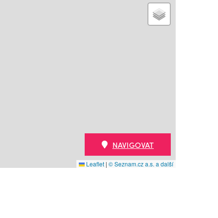
NAVIGOVAT
Leaflet
|
© Seznam.cz a.s. a další