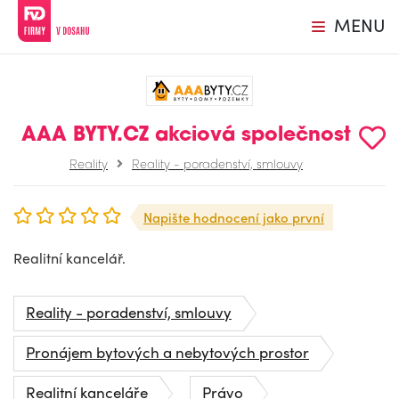
MENU
AAA BYTY.CZ akciová společnost
Reality
Reality - poradenství, smlouvy
Napište hodnocení jako první
Realitní kancelář.
Reality - poradenství, smlouvy
Pronájem bytových a nebytových prostor
Realitní kanceláře
Právo