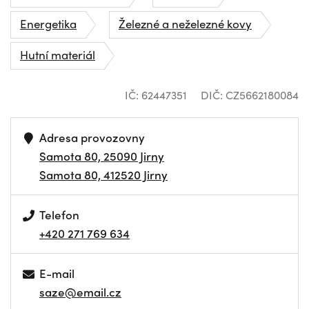
Energetika
Železné a neželezné kovy
Hutní materiál
IČ: 62447351
DIČ: CZ5662180084
Adresa provozovny
Samota 80, 25090 Jirny
Samota 80, 412520 Jirny
Telefon
+420 271 769 634
E-mail
saze@email.cz