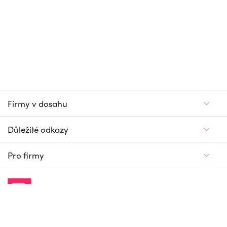
Firmy v dosahu
Důležité odkazy
Pro firmy
Jedinečný firemní
a pracovní portál
© Firmy v dosahu.cz