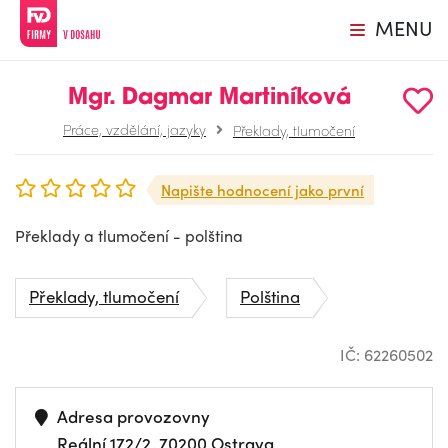
MENU
Mgr. Dagmar Martiníková
Práce, vzdělání, jazyky
Překlady, tlumočení
Napište hodnocení jako první
Překlady a tlumočení - polština
Překlady, tlumočení
Polština
IČ: 62260502
Adresa provozovny
Reální 172/2, 70200 Ostrava