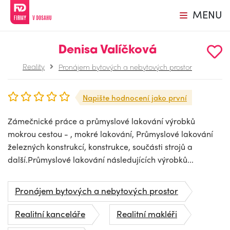
MENU
Denisa Valíčková
Reality
Pronájem bytových a nebytových prostor
Napište hodnocení jako první
Zámečnické práce a průmyslové lakování výrobků
mokrou cestou - , mokré lakování, Průmyslové lakování
železných konstrukcí, konstrukce, součásti strojů a
další.Průmyslové lakování následujících výrobků...
Pronájem bytových a nebytových prostor
Realitní kanceláře
Realitní makléři