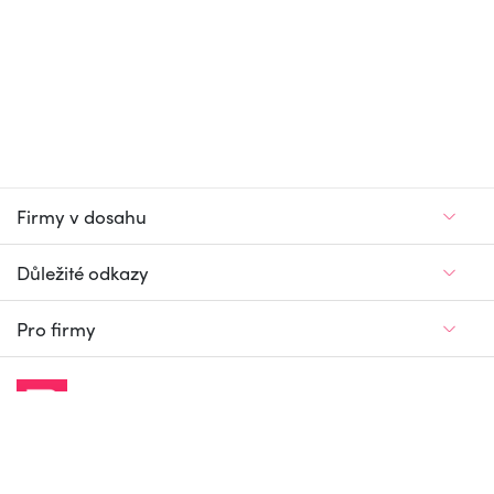
Firmy v dosahu
Důležité odkazy
Pro firmy
Jedinečný firemní
a pracovní portál
© Firmy v dosahu.cz